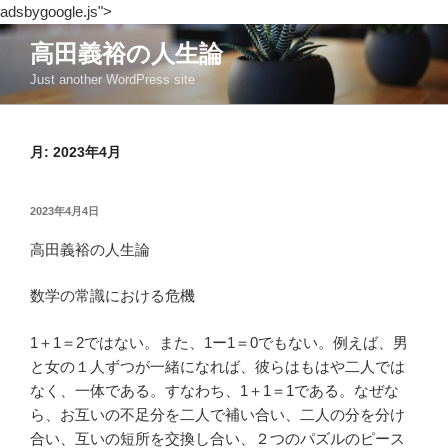
adsbygoogle.js">
コ
高田義裕の人生論
ン
Just another WordPress site
テ
ン
ツ
月:
2023年4月
へ
ス
キ
投
2023年4月4日
ッ
稿
日:
高田義裕の人生論
プ
数学の常識における危機
1＋1＝2ではない。また、1ー1＝0でもない。例えば、男
と女の１人ずつが一緒になれば、彼らはもはや二人では
なく、一体である。すなわち、1＋1＝1である。なぜな
ら、お互いの不足分を二人で補い合い、二人の分を分け
合い、互いの短所を交換し合い、２つのパズルのピース