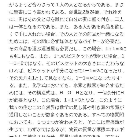
がちょうど合わさって１人の人となるからである。まさ
に聖書にこう書かれてある。創世記2章24節、それゆえ
に、男はその父と母を離れて自分の妻に堅く付き、二人
は一体となるのである。また、ある人がある商品を欲し
くて手に入れたい場合、その人とその商品が一緒になる
ためには、その間に必ず媒体となるバイヤーが必要だ。
その商品を運ぶ運送屋も必要だし、この場合、1＋1＝3に
も4にもなる。また、１つのビスケットが割れた場合、1
ー1＝0ではなく、そのビスケットの大きさにこだわらな
ければ、ビスケットが半分になって1ー1＝2になったり、
その欠片も1として見なすなら、1ー1＝∞になったりす
る。また、化学式においても、水素と酸素が結合するた
めには、その構造式は、H―O―Hとなり、一個余分にH
が必要となり、この場合、1＋1＝3となる。このように
我々の住むこの自然界は数学の足し算や引き算の常識が
通用しないことが数多くあるのである。すべての物質間
においても、１つ１つが合わさると、そこには摩擦熱が
生じて、わずかではあるが、物質の質量が摩擦エネルギ
ーとして放出された分、質量は減るのである。すなわ