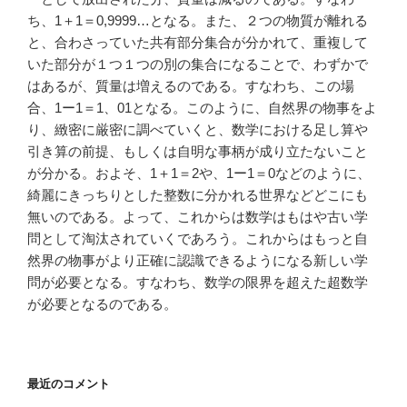
ち、1＋1＝0,9999…となる。また、２つの物質が離れる
と、合わさっていた共有部分集合が分かれて、重複して
いた部分が１つ１つの別の集合になることで、わずかで
はあるが、質量は増えるのである。すなわち、この場
合、1ー1＝1、01となる。このように、自然界の物事をよ
り、緻密に厳密に調べていくと、数学における足し算や
引き算の前提、もしくは自明な事柄が成り立たないこと
が分かる。およそ、1＋1＝2や、1ー1＝0などのように、
綺麗にきっちりとした整数に分かれる世界などどこにも
無いのである。よって、これからは数学はもはや古い学
問として淘汰されていくであろう。これからはもっと自
然界の物事がより正確に認識できるようになる新しい学
問が必要となる。すなわち、数学の限界を超えた超数学
が必要となるのである。
最近のコメント