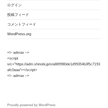
ログイン
投稿フィード
コメントフィード
WordPress.org
<!– admax –>
<script
src=”https://adm.shinobi.jp/s/a889980de1d99354b3f5c7193
afc0aaa”></script>
<!– admax –>
Proudly powered by WordPress