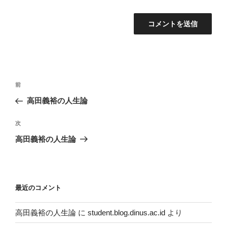
投
過
前
稿
去
高田義裕の人生論
ナ
の
ビ
投
次
次
稿
ゲ
の
高田義裕の人生論
投
ー
稿
シ
ョ
最近のコメント
ン
高田義裕の人生論
に
student.blog.dinus.ac.id
より