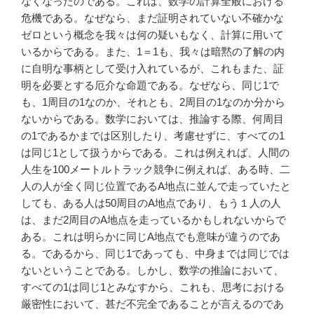
なくなったのである。これは、数学の計算全般における
危機である。なぜなら、まだ証明されていない不確かな
ゼロという概念を我々は何の疑いもなく、計算に用いて
いるからである。また、1＝1も、我々は暗黙の了解の内
に自明な事柄として受け入れているが、これもまた、証
明を必要とする厄介な命題である。なぜなら、同じ1で
も、1周目の1なのか、それとも、2周目の1なのか分から
ないからである。数学においては、推論する際、何周目
の1であるかまでは区別したり、考慮せずに、すべての1
は同じ1として扱うからである。これは例えれば、人間の
人生を100メートルトラック競争に例えれば、ある時、二
人の人が全く同じ位置であるA地点に並んで走っていたと
しても、ある人は50周目のA地点であり、もう１人の人
は、まだ2周目のA地点を走っているかもしれないからで
ある。これは明らかに同じA地点でも意味が違うのであ
る。であるから、同じ1であっても、中身までは同じでは
ないということである。しかし、数学の推論において、
すべての1は同じ1とみなすから、これも、思考における
厳密性において、甚だ不完全であることが言えるのであ