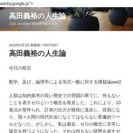
adsbygoogle.js">
コ
高田義裕の人生論
ン
Just another WordPress site
テ
ン
ツ
投
2022年2月1日
投稿者:
799279927
へ
稿
高田義裕の人生論
ス
日:
キ
ッ
今日の格言
プ
数学、及び、論理学による等式一般に対する懐疑論part2
人類は知的探求の長い歴史での苦闘の果てに、何もない
ことを表すゼロという概念を発見した。これにより、10
進法が形作られ、計算の仕方が格段に進歩し、容易にな
り、我々人間の現代社会になくてはならない普遍的ツー
ルとなった。がしかし、私は最近、ゼロの概念に非常に
疑念を持つようになった。それは何もない状態を表すゼ