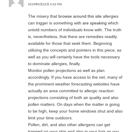
2019年9月22日 5:02 PM
The misery that
browse around this site
allergies
can trigger is something with
are speaking
which
untold numbers of individuals know with. The truth
is, nevertheless, that there are remedies readily
available for those that seek them. Beginning
utilizing the concepts and pointers in this piece, as
well as you will certainly have the tools necessary
to dominate allergies, finally.
Monitor pollen projections as well as plan
accordingly. If you have access to the net, many of
the prominent weather forecasting websites have
actually an area committed to allergic reaction
projections consisting of both air quality and also
pollen matters. On days when the matter is going
to be high, keep your home windows shut and also
limit your time outdoors.
Pollen, dirt, and also other allergens can get
trapped on your skin and also in your hair as you