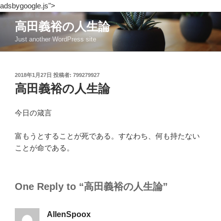
adsbygoogle.js">
コ
高田義裕の人生論
ン
Just another WordPress site
テ
ン
ツ
投
2018年1月27日
投稿者:
799279927
へ
稿
高田義裕の人生論
ス
日:
キ
ッ
今日の箴言
プ
富もうとすることが死である。すなわち、何も持たない
ことが命である。
One Reply to “高田義裕の人生論”
AllenSpoox