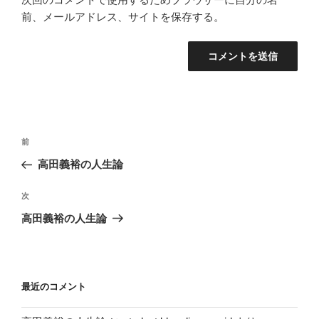
前、メールアドレス、サイトを保存する。
投
過
前
稿
去
高田義裕の人生論
ナ
の
ビ
投
次
次
稿
ゲ
の
高田義裕の人生論
投
ー
稿
シ
ョ
最近のコメント
ン