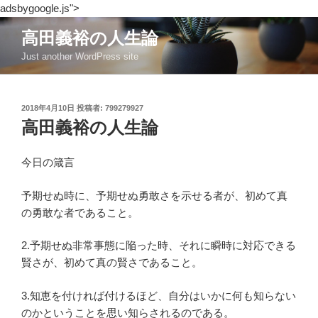
adsbygoogle.js">
コ
高田義裕の人生論
ン
Just another WordPress site
テ
ン
ツ
投
2018年4月10日
投稿者:
799279927
へ
稿
高田義裕の人生論
ス
日:
キ
ッ
今日の箴言
プ
予期せぬ時に、予期せぬ勇敢さを示せる者が、初めて真
の勇敢な者であること。
2.予期せぬ非常事態に陥った時、それに瞬時に対応できる
賢さが、初めて真の賢さであること。
3.知恵を付ければ付けるほど、自分はいかに何も知らない
のかということを思い知らされるのである。