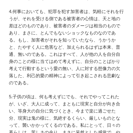
4.何事においても、犯罪を犯す加害者は、気軽にそれを行
うが、それを受ける側である被害者の心情は、天と地の
差ほどのものであり、被害者のダメージは相当のもので
あり、まさに、とんでもないショックなものなのであ
る。もし、加害者がそれを知っていたなら、うかうか
と、たやすく人に危害など、加えられるはずは本来、普
通、無いのである。これはすべて、人が他の人を自分自
身のことの様に当てはめて考えずに、自分のことばかり
考えて行動するという愛の無い、人に対する想像力の欠
落した、利己的愛の精神によって引き起こされる悲劇な
のである。
5.子供の頃は、何も考えずにでも、それでやってこれた
が、いざ、大人に成って、まともに現実と自分が向き合
い、等身大の自分に気づくとき、今まで楽に過ごせた
分、現実は鬼の様に、気絶するくらい、厳しいものとな
って、襲いかかってくるのである。私にとって、日々の
暮らしは、苦しさの余り、まさに呆然とした感覚で、や