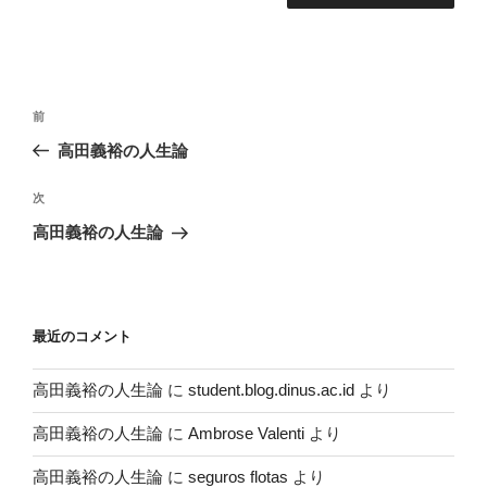
投
過
前
稿
去
高田義裕の人生論
ナ
の
ビ
投
次
次
稿
ゲ
の
高田義裕の人生論
投
ー
稿
シ
ョ
最近のコメント
ン
高田義裕の人生論
に
student.blog.dinus.ac.id
より
高田義裕の人生論
に
Ambrose Valenti
より
高田義裕の人生論
に
seguros flotas
より