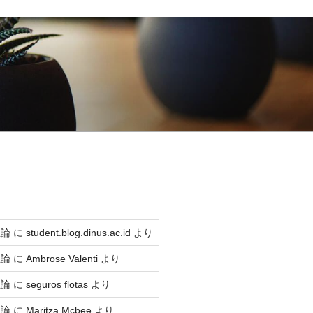
生論
に
student.blog.dinus.ac.id
より
生論
に
Ambrose Valenti
より
生論
に
seguros flotas
より
生論
に
Maritza Mcbee
より