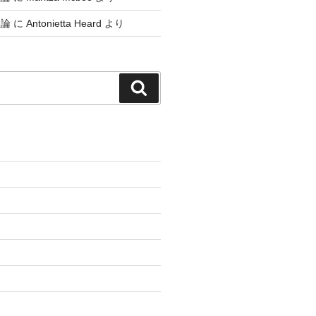
生論
に
Antonietta Heard
より
検
索