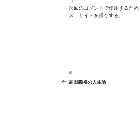
次回のコメントで使用するため
ス、サイトを保存する。
投
過
前
稿
去
高田義裕の人生論
の
ナ
投
ビ
稿
ゲ
ー
シ