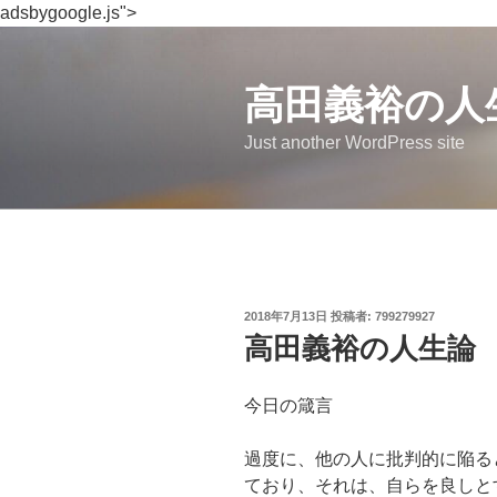
adsbygoogle.js">
コ
ン
テ
高田義裕の人
ン
Just another WordPress site
ツ
へ
ス
キ
ッ
プ
投
2018年7月13日
投稿者:
799279927
稿
高田義裕の人生論
日:
今日の箴言
過度に、他の人に批判的に陥る
ており、それは、自らを良しと