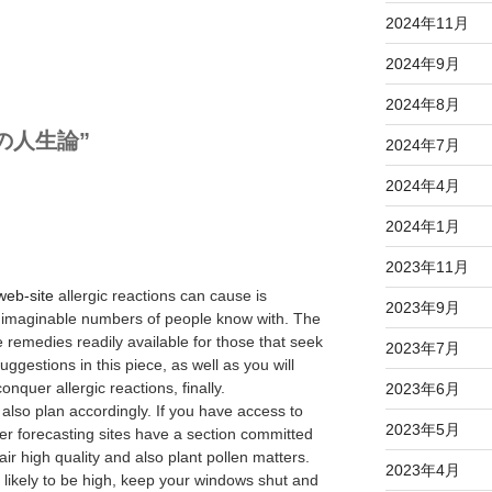
2024年11月
2024年9月
2024年8月
義裕の人生論”
2024年7月
2024年4月
2024年1月
2023年11月
web-site
allergic reactions can cause is
2023年9月
imaginable numbers of people know with. The
re remedies readily available for those that seek
2023年7月
uggestions in this piece, as well as you will
onquer allergic reactions, finally.
2023年6月
 also plan accordingly. If you have access to
2023年5月
r forecasting sites have a section committed
air high quality and also plant pollen matters.
2023年4月
likely to be high, keep your windows shut and