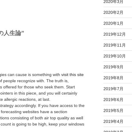
2020年3月
2020年2月
2020年1月
義裕の人生論”
2019年12月
2019年11月
2019年10月
2019年9月
gies can cause is something with
visit this site
2019年8月
 people recognize with. The truth is,
ns offered for those who seek them. Start
2019年7月
ointers in this piece, and you will certainly
allergic reactions, at last.
2019年6月
strategy accordingly. If you have access to the
2019年5月
forecasting websites have a section
ions consisting of both air top quality as well
2019年4月
count is going to be high, keep your windows
.