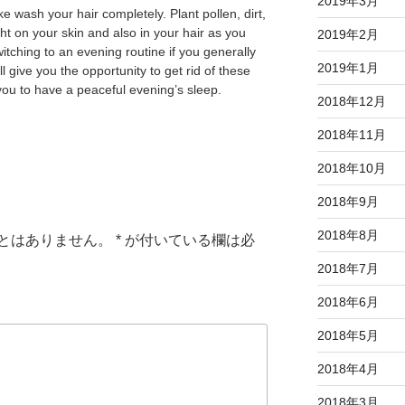
2019年3月
e wash your hair completely. Plant pollen, dirt,
t on your skin and also in your hair as you
2019年2月
tching to an evening routine if you generally
2019年1月
l give you the opportunity to get rid of these
g you to have a peaceful evening’s sleep.
2018年12月
2018年11月
2018年10月
2018年9月
2018年8月
とはありません。
*
が付いている欄は必
2018年7月
2018年6月
2018年5月
2018年4月
2018年3月