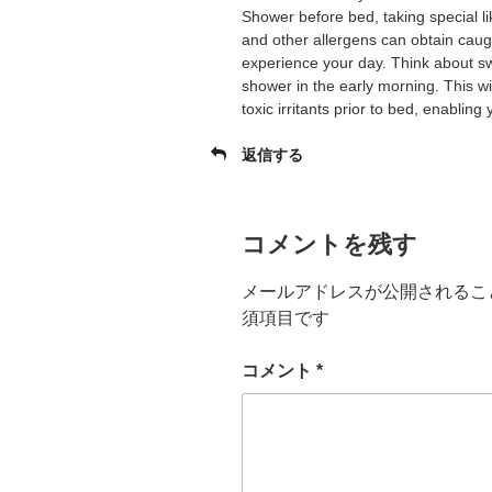
Shower before bed, taking special lik
and other allergens can obtain caugh
experience your day. Think about swi
shower in the early morning. This wil
toxic irritants prior to bed, enablin
返信する
コメントを残す
メールアドレスが公開されるこ
須項目です
コメント
*