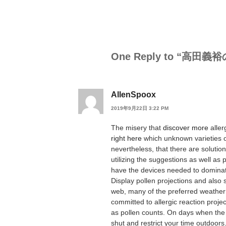
One Reply to “高田
AllenSpoox
2019年9月22日 3:22 PM
The misery that
discover more
aller
right here
which unknown varieties of
nevertheless, that there are solutio
utilizing the suggestions as well as p
have the devices needed to dominate 
Display pollen projections and also 
web, many of the preferred weather 
committed to allergic reaction project
as pollen counts. On days when the 
shut and restrict your time outdoors