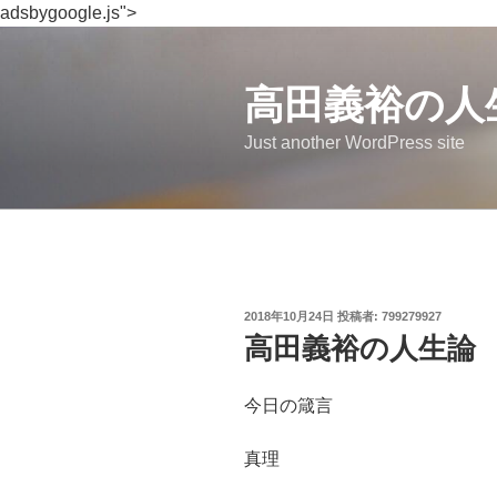
adsbygoogle.js">
コ
ン
テ
高田義裕の人
ン
Just another WordPress site
ツ
へ
ス
キ
ッ
プ
投
2018年10月24日
投稿者:
799279927
稿
高田義裕の人生論
日:
今日の箴言
真理