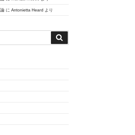
生論
に
Antonietta Heard
より
検
索