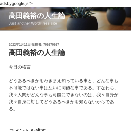
adsbygoogle.js">
コ
高田義裕の人生論
ン
Just another WordPress site
テ
ン
ツ
投
2022年1月11日
投稿者:
799279927
へ
稿
高田義裕の人生論
ス
日:
キ
ッ
今日の格言
プ
どうあるべきかをわきまえ知っている事と、どんな事も
不可能ではない事は互いに同値な事である。すなわち、
我々人間がどんな事も可能にできないのは、我々自身が
我々自身に対してどうあるべきかを知らないからであ
る。