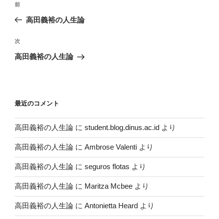
過
前
稿
去
高田義裕の人生論
ナ
の
ビ
投
次
次
稿
ゲ
の
高田義裕の人生論
投
ー
稿
シ
ョ
最近のコメント
ン
高田義裕の人生論
に
student.blog.dinus.ac.id
より
高田義裕の人生論
に
Ambrose Valenti
より
高田義裕の人生論
に
seguros flotas
より
高田義裕の人生論
に
Maritza Mcbee
より
高田義裕の人生論
に
Antonietta Heard
より