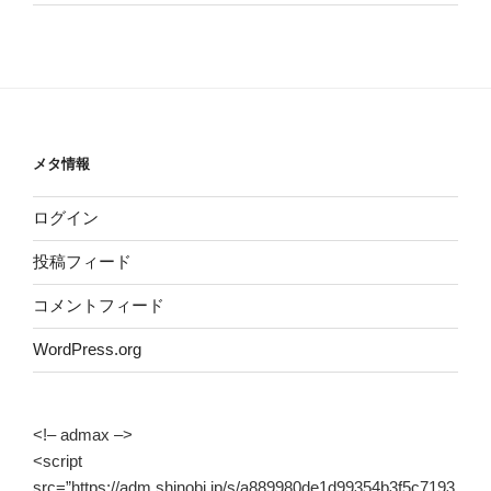
メタ情報
ログイン
投稿フィード
コメントフィード
WordPress.org
<!– admax –>
<script
src=”https://adm.shinobi.jp/s/a889980de1d99354b3f5c7193