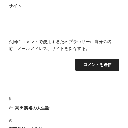
サイト
次回のコメントで使用するためブラウザーに自分の名
前、メールアドレス、サイトを保存する。
投
過
前
稿
去
高田義裕の人生論
ナ
の
ビ
投
次
次
稿
ゲ
の