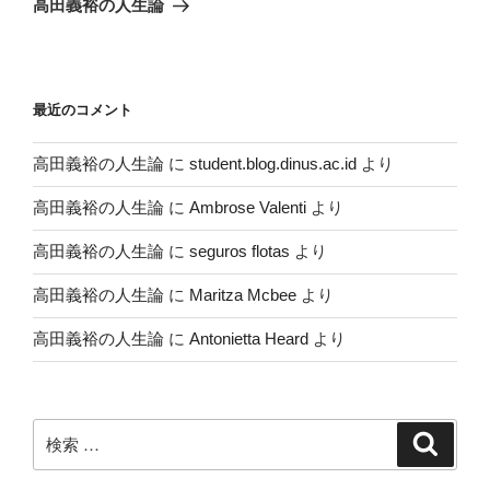
高田義裕の人生論
投
ー
稿
シ
ョ
最近のコメント
ン
高田義裕の人生論
に
student.blog.dinus.ac.id
より
高田義裕の人生論
に
Ambrose Valenti
より
高田義裕の人生論
に
seguros flotas
より
高田義裕の人生論
に
Maritza Mcbee
より
高田義裕の人生論
に
Antonietta Heard
より
検
検
索
索: