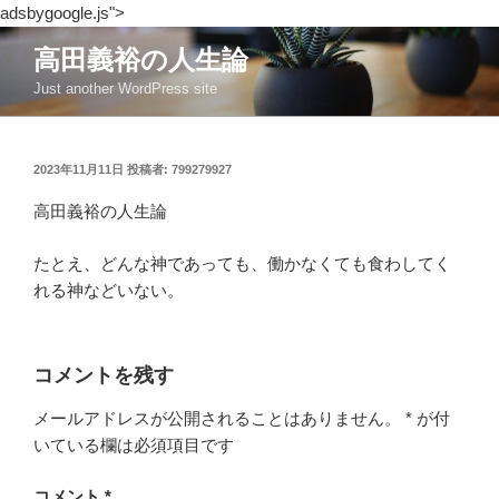
adsbygoogle.js">
コ
高田義裕の人生論
ン
Just another WordPress site
テ
ン
ツ
投
2023年11月11日
投稿者:
799279927
へ
稿
ス
日:
高田義裕の人生論
キ
ッ
たとえ、どんな神であっても、働かなくても食わしてく
プ
れる神などいない。
コメントを残す
メールアドレスが公開されることはありません。
*
が付
いている欄は必須項目です
コメント
*